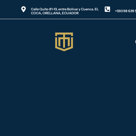
Calle Quito 81-13, entre Bolívar y Cuenca. EL
+593 98 639 
COCA, ORELLANA, ECUADOR