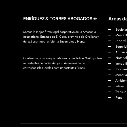
ENRÍQUEZ & TORRES ABOGADOS ®
Áreas de
Societar
Somos la mejor firma legal corporativa de la Amazonia
Mercant
ecuatoriana. Estamos en El Coca, provincia de Orellana y
Laboral
de acá cubrimos también a Sucumbíos y Napo.
Segurid
Administ
Notarial
Contamos con corresponsales en la ciudad de Quito y otras
importantes ciudades del país. Actuamos como
Inmobili
corresponsales locales para importantes firmas.
Tributar
Menería
Ambient
Intelect
Tránsit
Penal