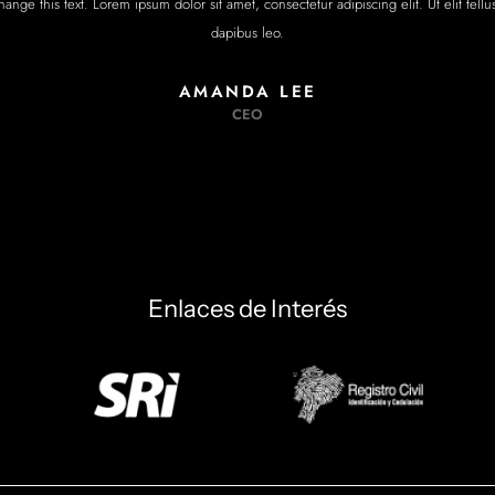
hange this text. Lorem ipsum dolor sit amet, consectetur adipiscing elit. Ut elit tell
dapibus leo.
AMANDA LEE
CEO
Enlaces de Interés