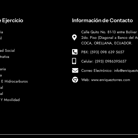
 Ejercicio
Información de Contacto
ia
Calle Quito No. 81-13 entre Bolívar
2do. Piso (Diagonal a Banco del Au
il
COCA, ORELLANA, ECUADOR.
ad Social
PBX: (593) 098 639 5657
rativa
Celular: (593) 0986395657
aria
Correo Electrónico: info@enriquez
ia
Web: www.enriqueztorres.com
 E Hidrocarburos
al
ual
o Y Movilidad